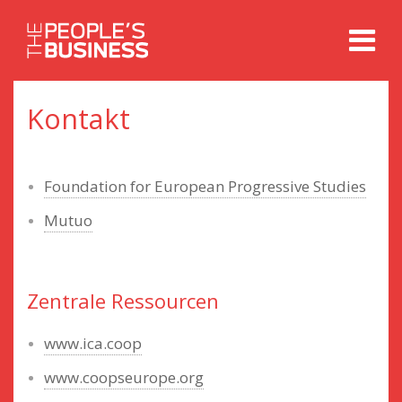
Zum
Zum
Inhalt
Hauptmenü
wechseln
springen
Kontakt
Foundation for European Progressive Studies
Mutuo
Zentrale Ressourcen
www.ica.coop
www.coopseurope.org